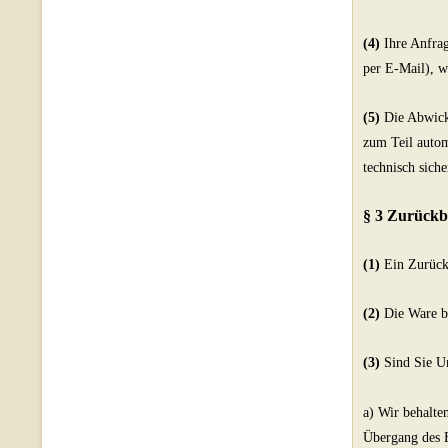
(4)
Ihre Anfrag
per E-Mail), w
(5)
Die Abwickl
zum Teil autom
technisch sich
§ 3 Zurückb
(1)
Ein Zurückb
(2)
Die Ware bl
(3)
Sind Sie Un
a) Wir behalte
Übergang des E