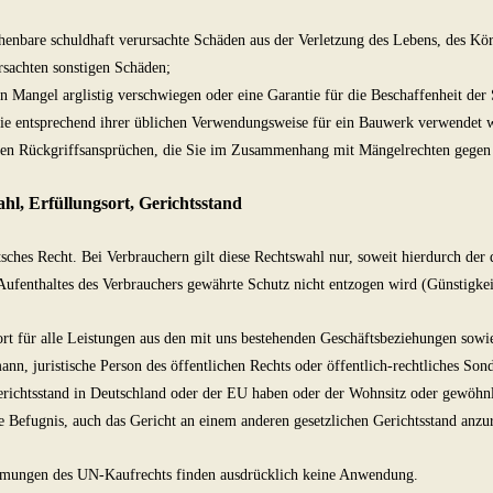
chenbare schuldhaft verursachte Schäden aus der Verletzung des Lebens, des Kör
ursachten sonstigen Schäden;
en Mangel arglistig verschwiegen oder eine Garantie für die Beschaffenheit d
die entsprechend ihrer üblichen Verwendungsweise für ein Bauwerk verwendet w
chen Rückgriffsansprüchen, die Sie im Zusammenhang mit Mängelrechten gegen
hl, Erfüllungsort, Gerichtsstand
tsches Recht. Bei Verbrauchern gilt diese Rechtswahl nur, soweit hierdurch de
ufenthaltes des Verbrauchers gewährte Schutz nicht entzogen wird (Günstigkei
rt für alle Leistungen aus den mit uns bestehenden Geschäftsbeziehungen sowie 
nn, juristische Person des öffentlichen Rechts oder öffentlich-rechtliches Son
richtsstand in Deutschland oder der EU haben oder der Wohnsitz oder gewöhnl
ie Befugnis, auch das Gericht an einem anderen gesetzlichen Gerichtsstand anzur
mungen des UN-Kaufrechts finden ausdrücklich keine Anwendung.