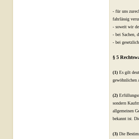
- für uns zure
fahrlässig ver
- soweit wir d
- bei Sachen, 
- bei gesetzli
§ 5 Rechtswa
(1)
Es gilt deu
gewöhnlichen A
(2)
Erfüllungso
sondern Kaufma
allgemeinen Ge
bekannt ist. D
(3)
Die Bestim