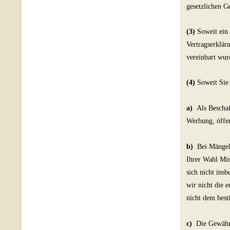
gesetzlichen G
(3)
Soweit ein
Vertragserklär
vereinbart wur
(4)
Soweit Sie 
a)
Als Beschaf
Werbung, öffen
b)
Bei Mängel
Ihrer Wahl Min
sich nicht ins
wir nicht die 
nicht dem bes
c)
Die Gewährl