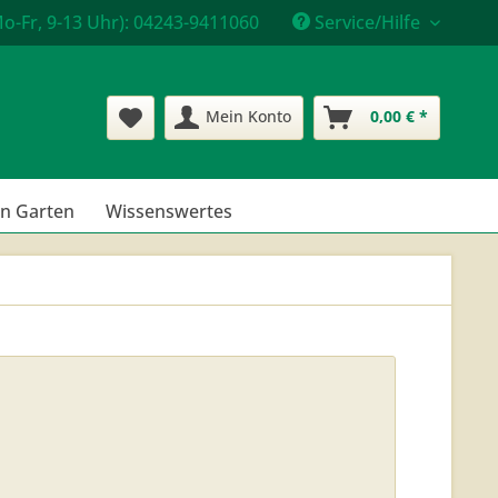
o-Fr, 9-13 Uhr): 04243-9411060
Service/Hilfe
Mein Konto
0,00 € *
en Garten
Wissenswertes