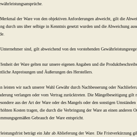
ewährleistungsansprüche.
 Merkmal der Ware von den objektiven Anforderungen abweicht, gilt die Abwei
ung durch uns über selbige in Kenntnis gesetzt wurden und die Abweichung aus
de.
Unternehmer sind, gilt abweichend von den vorstehenden Gewährleistungsrege
fenheit der Ware gelten nur unsere eigenen Angaben und die Produktbeschreibung
tliche Anpreisungen und Äußerungen des Herstellers.
n leisten wir nach unserer Wahl Gewähr durch Nachbesserung oder Nachlieferu
derung verlangen oder vom Vertrag zurücktreten. Die Mängelbeseitigung gilt n
besondere aus der Art der Ware oder des Mangels oder den sonstigen Umständen
erhöhten Kosten tragen, die durch die Verbringung der Ware an einen anderen Or
timmungsgemäßen Gebrauch der Ware entspricht.
eistungsfrist beträgt ein Jahr ab Ablieferung der Ware. Die Fristverkürzung gil