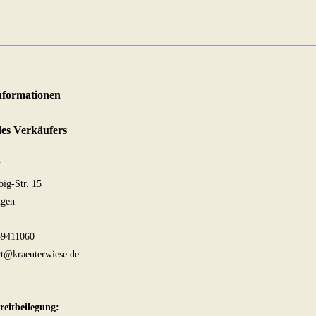
nformationen
 des Verkäufers
H
big-Str. 15
ngen
39411060
rt@kraeuterwiese.de
reitbeilegung: