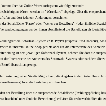
 kommt über das Online-Warenkorbsystem wie folgt zustande:
eabsichtigten Waren werden im "Warenkorb" abgelegt. Über die entsprechende 
ufrufen und dort jederzeit Änderungen vornehmen.
 der Schaltfläche "Kasse" oder "Weiter zur Bestellung"
(oder ähnliche Bezei
Versandbedingungen werden Ihnen abschließend die Bestelldaten als Bestellüber
 Zahlungsart ein Sofortzahl-System (z.B. PayPal (Express/Plus/Checkout), Ama
tsseite in unserem Online-Shop geführt oder auf die Internetseite des Anbieters
eiterleitung zu dem jeweiligen Sofortzahl-System, nehmen Sie dort die entspr
uf der Internetseite des Anbieters des Sofortzahl-Systems oder nachdem Sie zu
s Bestellübersicht angezeigt.
er Bestellung haben Sie die Möglichkeit, die Angaben in der Bestellübersicht 
nternetbrowsers) bzw. die Bestellung abzubrechen.
n der Bestellung über die entsprechende Schaltfläche ("zahlungspflichtig bestel
jetzt bezahlen" oder ähnliche Bezeichnung) erklären Sie rechtsverbindlich die