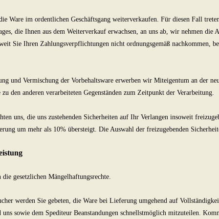
die Ware im ordentlichen Geschäftsgang weiterverkaufen. Für diesen Fall treten
ges, die Ihnen aus dem Weiterverkauf erwachsen, an uns ab, wir nehmen die A
weit Sie Ihren Zahlungsverpflichtungen nicht ordnungsgemäß nachkommen, behal
ung und Vermischung der Vorbehaltsware erwerben wir Miteigentum an der neu
 zu den anderen verarbeiteten Gegenständen zum Zeitpunkt der Verarbeitung.
hten uns, die uns zustehenden Sicherheiten auf Ihr Verlangen insoweit freizugeb
erung um mehr als 10% übersteigt. Die Auswahl der freizugebenden Sicherheite
eistung
n die gesetzlichen Mängelhaftungsrechte.
cher werden Sie gebeten, die Ware bei Lieferung umgehend auf Vollständigkei
 uns sowie dem Spediteur Beanstandungen schnellstmöglich mitzuteilen. Komm