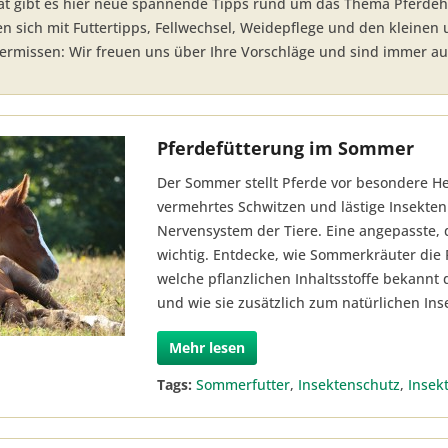
t gibt es hier neue spannende Tipps rund um das Thema Pferdeha
en sich mit Futtertipps, Fellwechsel, Weidepflege und den kleinen
vermissen: Wir freuen uns über Ihre Vorschläge und sind immer a
Pferdefütterung im Sommer
Der Sommer stellt Pferde vor besondere 
vermehrtes Schwitzen und lästige Insekten 
Nervensystem der Tiere. Eine angepasste, 
wichtig. Entdecke, wie Sommerkräuter die
welche pflanzlichen Inhaltsstoffe bekannt 
und wie sie zusätzlich zum natürlichen Ins
Mehr lesen
Tags:
Sommerfutter
,
Insektenschutz
,
Insek