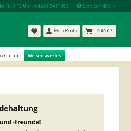
o-Fr, 9-13 Uhr): 04243-9411060
Service/Hilfe
Mein Konto
0,00 € *
en Garten
Wissenswertes
rdehaltung
 und -freunde!